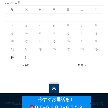
2017年10月
月
火
水
木
金
土
日
1
2
3
4
5
6
7
8
9
10
11
12
13
14
15
16
17
18
19
20
21
22
23
24
25
26
27
28
29
30
31
« 9月
11月 »
今すぐお電話を！
©株式会社 林機械重量. All Rights Reserved. 中古機械売買 大
０６-６６８２-８５５９