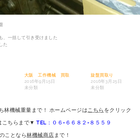
盤
も、一括して引き受けました
した
大阪 工作機械 買取
旋盤買取り
2016年9月15日
2016年3月25日
未分類
未分類
ち林機械重量まで！
ホームページは
こちら
をクリック
はこちらまで▼
TEL：０６-６６８２-８５５９
のことなら
林機械商店
まで！