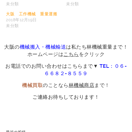
未分類
未分類
大阪 工作機械 重量運搬
2018年12月19日
未分類
大阪の
機械搬入・機械輸送
は私たち林機械重量まで！
ホームページは
こちら
をクリック
お電話でのお問い合わせはこちらまで▼
TEL：０６-
６６８２-８５５９
機械買取
のことなら
林機械商店
まで！
ご連絡お待ちしております！