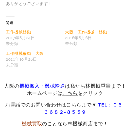
ありがとうございます！
関連
工作機械移動
大阪 工作機械 移動
2017年8月24日
2016年8月6日
未分類
未分類
工作機械移動 大阪
2016年10月26日
未分類
大阪の
機械搬入・機械輸送
は私たち林機械重量まで！
ホームページは
こちら
をクリック
お電話でのお問い合わせはこちらまで▼
TEL：０６-
６６８２-８５５９
機械買取
のことなら
林機械商店
まで！