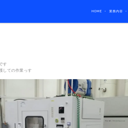
HOME
業務内容
運
です
護しての作業っす