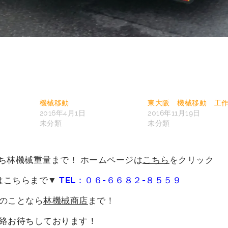
機械移動
東大阪 機械移動 工
2016年4月1日
2016年11月19日
未分類
未分類
ち林機械重量まで！
ホームページは
こちら
をクリック
はこちらまで▼
TEL：０６-６６８２-８５５９
のことなら
林機械商店
まで！
絡お待ちしております！