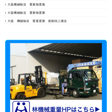
大阪機械輸送 重量物運搬
大阪機械輸送 重量物運搬
大阪 機械輸送 重量運搬 船舶陸上搬送