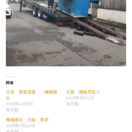
関連
大坂 重量運搬 機械搬
大阪 機械買取り
出
2016年8月11日
2018年4月6日
未分類
未分類
機械搬出 大阪 重量
2018年7月22日
未分類