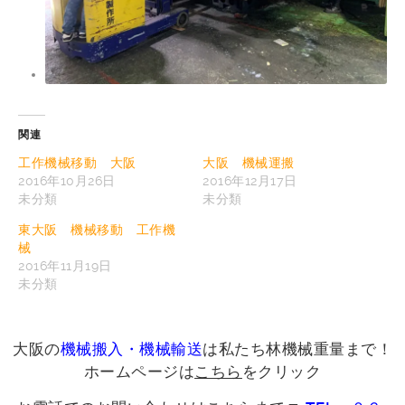
関連
工作機械移動 大阪
大阪 機械運搬
2016年10月26日
2016年12月17日
未分類
未分類
東大阪 機械移動 工作機
械
2016年11月19日
未分類
大阪の
機械搬入・機械輸送
は私たち林機械重量まで！
ホームページは
こちら
をクリック